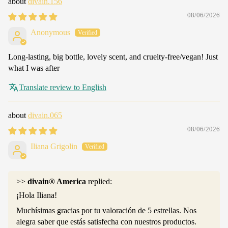
divain.156
08/06/2026
Anonymous
Long-lasting, big bottle, lovely scent, and cruelty-free/vegan! Just
what I was after
Translate review to English
divain.065
08/06/2026
Iliana Grigolin
>>
divain® America
replied:
¡Hola Iliana!
Muchísimas gracias por tu valoración de 5 estrellas. Nos
alegra saber que estás satisfecha con nuestros productos.