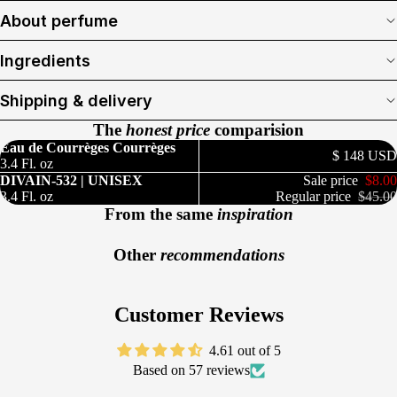
About perfume
Ingredients
Shipping & delivery
The
honest price
comparision
Eau de Courrèges Courrèges
$ 148 USD
3.4 Fl. oz
DIVAIN-532 | UNISEX
Sale price
$8.00
3.4 Fl. oz
Regular price
$45.00
From the same
inspiration
Other
recommendations
Customer Reviews
4.61 out of 5
Based on 57 reviews