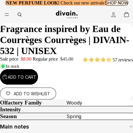
NEW PERFUME LOOK!
Check our new arrivals
SHOP NOW
Fragrance inspired by
Eau de
Courrèges Courrèges
| DIVAIN-
532 | UNISEX
Sale price
$8.00
Regular price
$45.00
57 reviews
In stock
ADD TO CART
ADD TO WISHLIST
Olfactory Family
Woody
Intensity
Season
Spring
Main notes