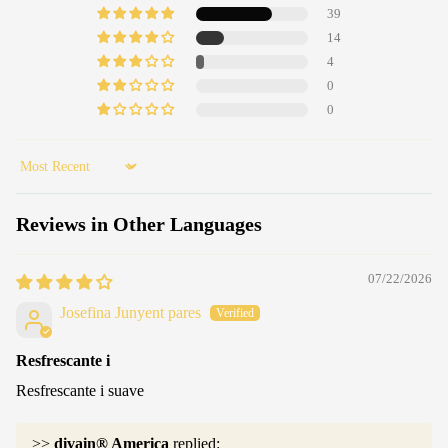
39
14
4
0
0
Sort by
Reviews in Other Languages
07/22/2026
Josefina Junyent pares
Resfrescante i
Resfrescante i suave
>>
divain® America
replied: