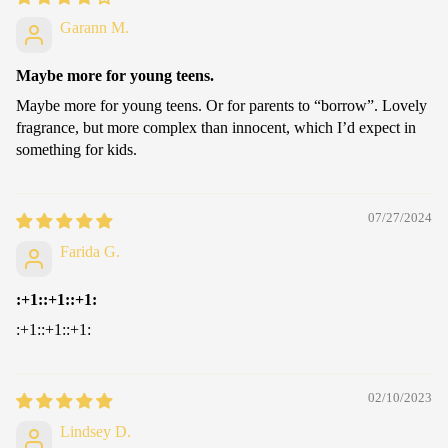
Garann M.
Maybe more for young teens.
Maybe more for young teens. Or for parents to “borrow”. Lovely
fragrance, but more complex than innocent, which I’d expect in
something for kids.
07/27/2024
Farida G.
:+1::+1::+1:
:+1::+1::+1:
02/10/2023
Lindsey D.