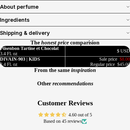
About perfume
Ingredients
Shipping & delivery
The
honest price
comparision
Ptisenbon Tartine et Chocolat
$ USD
3.4 Fl. oz
DIVAIN-903 | KIDS
Sale price
$8.00
3.4 Fl. oz
Regular price
$45.00
From the same
inspiration
Other
recommendations
Customer Reviews
4.60 out of 5
Based on 45 reviews