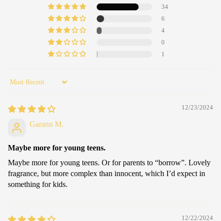
34
6
4
0
1
Sort by
12/23/2024
Garann M.
Maybe more for young teens.
Maybe more for young teens. Or for parents to “borrow”. Lovely
fragrance, but more complex than innocent, which I’d expect in
something for kids.
12/22/2024