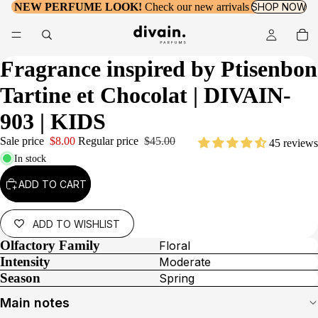
NEW PERFUME LOOK!
Check our new arrivals
SHOP NOW
Fragrance inspired by
Ptisenbon
Tartine et Chocolat
| DIVAIN-
903 | KIDS
Sale price
$8.00
Regular price
$45.00
45 reviews
In stock
ADD TO CART
ADD TO WISHLIST
Olfactory Family
Floral
Intensity
Moderate
Season
Spring
Main notes