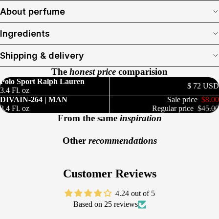
About perfume
Ingredients
Shipping & delivery
The
honest price
comparision
Polo Sport Ralph Lauren
$ 72 USD
3.4 Fl. oz
DIVAIN-264 | MAN
Sale price
$8.00
3.4 Fl. oz
Regular price
$45.00
From the same
inspiration
Other
recommendations
Customer Reviews
4.24 out of 5
Based on 25 reviews