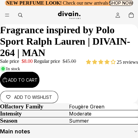
NEW PERFUME LOOK!
Check our new arrivals
SHOP NOW
Fragrance inspired by
Polo
Sport Ralph Lauren
| DIVAIN-
264 | MAN
Sale price
$8.00
Regular price
$45.00
25 reviews
In stock
ADD TO CART
ADD TO WISHLIST
Olfactory Family
Fougère Green
Intensity
Moderate
Season
Summer
Main notes